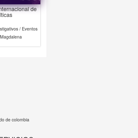
nternacional de
íticas
tigativos / Eventos
 Magdalena