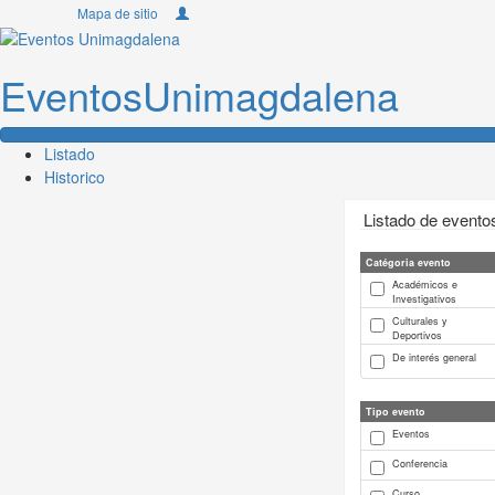
Ir
Iniciar sesión
Mapa de sitio
Facebook
Twitter
Instagram
Youtube
al
contenido
Eventos
Unimagdalena
Listado
Historico
Listado de evento
Catégoria evento
Académicos e
Investigativos
Culturales y
Deportivos
De interés general
Tipo evento
Eventos
Conferencia
Curso