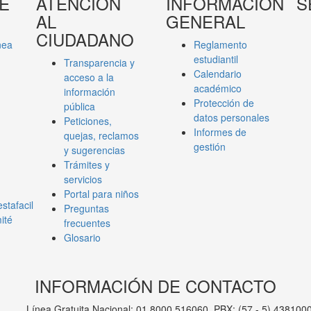
E
ATENCIÓN
INFORMACIÓN
S
AL
GENERAL
CIUDADANO
nea
Reglamento
estudiantil
Transparencia y
Calendario
acceso a la
académico
información
Protección de
pública
datos personales
Peticiones,
Informes de
quejas, reclamos
gestión
y sugerencias
Trámites y
servicios
Portal para niños
stafacil
Preguntas
ité
frecuentes
Glosario
INFORMACIÓN DE CONTACTO
Línea Gratuita Nacional: 01 8000 516060. PBX: (57 - 5) 438100