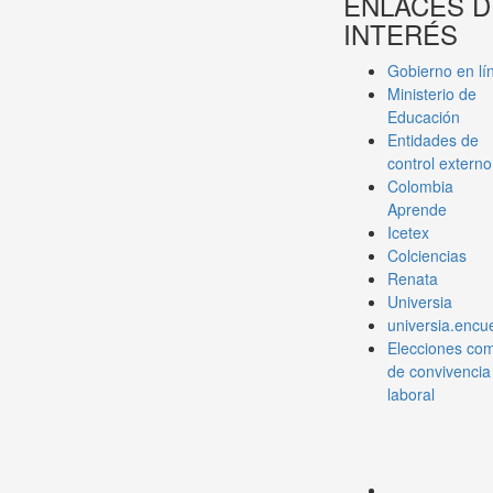
ENLACES D
INTERÉS
Gobierno en lí
Ministerio de
Educación
Entidades de
control externo
Colombia
Aprende
Icetex
Colciencias
Renata
Universia
universia.encue
Elecciones com
de convivencia
laboral